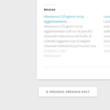
Related
Alleniamoci (25 giorni circa)
Lavo
Aggiornamento…
Lavo
Alleniamoci (25 giorni circa)
webi
Aggiornamento sull’uso di specifici
sett
strumenti Valutazione del livello di
esem
maturità raggiunto Uso di singole
mana
chiamate telefoniche per favorire una
prog
Octo
corretta attuazione del programma
October 3, 2017
sett
Simi
Utilizzo delle schede di lavoro
Similar post
dedi
orientative per i progetti concreti
PREVIOUS
PREVIOUS:
PREVIOUS POST
POST: