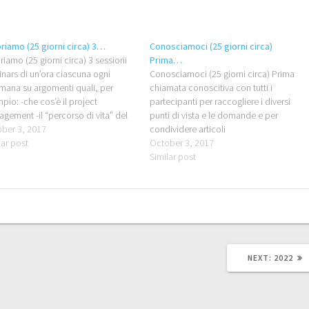
riamo (25 giorni circa) 3…
Conosciamoci (25 giorni circa)
riamo (25 giorni circa) 3 sessioni
Prima…
nars di un’ora ciascuna ogni
Conosciamoci (25 giorni circa) Prima
imana su argomenti quali, per
chiamata conoscitiva con tutti i
pio: -che cos’è il project
partecipanti per raccogliere i diversi
gement -il “percorso di vita” del
punti di vista e le domande e per
etto -il ruolo del PM alla quarta
ber 3, 2017
condividere articoli
imana: tre giorni di classe frontale
lar post
October 3, 2017
cati al Project Management Basics
Similar post
NEXT
NEXT:
2022
POST: