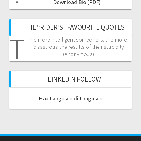
Download Bio (PDF)
THE “RIDER’S” FAVOURITE QUOTES
T
he more intelligent someone is, the more
disastrous the results of their stupidity
(Anonymous)
LINKEDIN FOLLOW
Max Langosco di Langosco