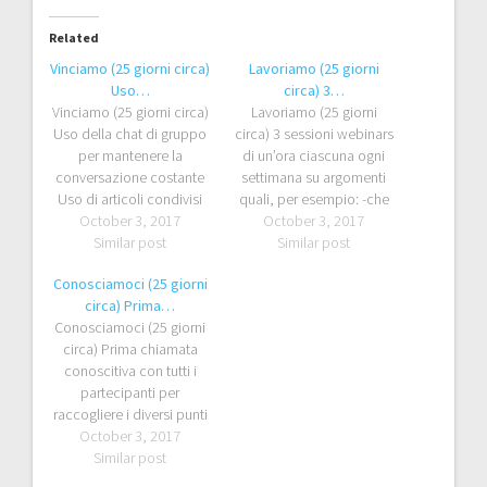
Related
Vinciamo (25 giorni circa)
Lavoriamo (25 giorni
Uso…
circa) 3…
Vinciamo (25 giorni circa)
Lavoriamo (25 giorni
Uso della chat di gruppo
circa) 3 sessioni webinars
per mantenere la
di un’ora ciascuna ogni
conversazione costante
settimana su argomenti
Uso di articoli condivisi
quali, per esempio: -che
e… Partecipazione alle
October 3, 2017
October 3, 2017
cos’è il project
sessioni webinars di
Similar post
management -il “percorso
Similar post
Crowrider, avendo pieno
di vita” del progetto -il
Conosciamoci (25 giorni
accesso ai template
ruolo del PM alla quarta
circa) Prima…
online (completamente
settimana: tre giorni di
Conosciamoci (25 giorni
gratuiti)
classe frontale dedicati al
circa) Prima chiamata
Project Management
conoscitiva con tutti i
Basics
partecipanti per
raccogliere i diversi punti
di vista e le domande e
October 3, 2017
per condividere articoli
Similar post